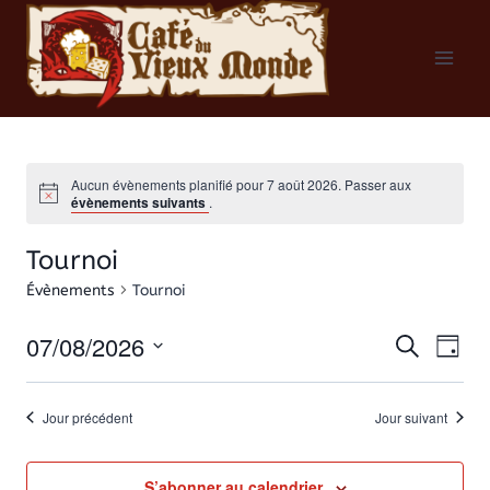
Aller
au
contenu
Aucun évènements planifié pour 7 août 2026. Passer aux
évènements suivants
.
Tournoi
Évènements
Tournoi
07/08/2026
Recherche
Na
Rech
Jour
Sélectionnez
de
et
une
Jour précédent
Jour suivant
vu
date.
navig
S’abonner au calendrier