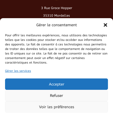
3 Rue Grace Hopper
35310 Mordelles
contact@cafeduvieuxmonde.fr
Gérer le consentement
Pour offrir les meilleures expériences, nous utilisons des technologies
Conditions générales de vente
telles que les cookies pour stocker et/ou accéder aux informations
des appareils. Le fait de consentir à ces technologies nous permettra
de traiter des données telles que le comportement de navigation ou
Politique de cookies
les ID uniques sur ce site. Le fait de ne pas consentir ou de retirer son
consentement peut avoir un effet négatif sur certaines
caractéristiques et fonctions.
Politique de confidentialité
Gérer les services
Mentions légales
Accepter
Refuser
Voir les préférences