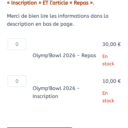
10,00 €
« Inscription » ET l’article « Repas ».
à
Merci de bien lire les informations dans la
30,00 €
description en bas de page.
quantité
30,00
€
de
Olymp'Bowl 2026 - Repas
En
Olymp'Bowl
stock
2026
-
quantité
10,00
€
Repas
de
Olymp'Bowl 2026 -
En
Olymp'Bowl
Inscription
stock
2026
-
Inscription