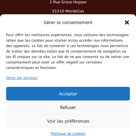
3 Rue Grace Hopper
35310 Mordelles
contact@cafeduvieuxmonde.fr
Gérer le consentement
Pour offrir les meilleures expériences, nous utilisons des technologies
Conditions générales de vente
telles que les cookies pour stocker et/ou accéder aux informations
des appareils. Le fait de consentir à ces technologies nous permettra
de traiter des données telles que le comportement de navigation ou
Politique de cookies
les ID uniques sur ce site. Le fait de ne pas consentir ou de retirer son
consentement peut avoir un effet négatif sur certaines
caractéristiques et fonctions.
Politique de confidentialité
Gérer les services
Mentions légales
Accepter
Refuser
Voir les préférences
© 2026 Café du Vieux Monde
Politique de cookies