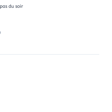
epas du soir
m