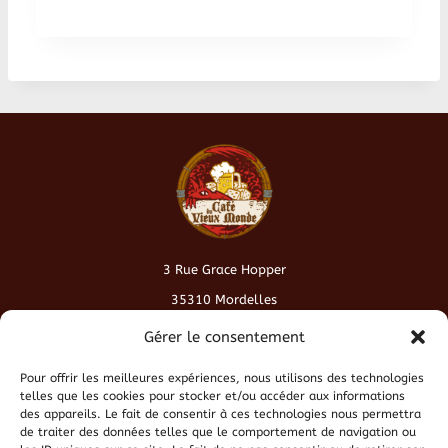
v
i
g
a
t
i
o
3 Rue Grace Hopper
n
35310 Mordelles
contact@cafeduvieuxmonde.fr
É
Gérer le consentement
v
Pour offrir les meilleures expériences, nous utilisons des technologies
Conditions générales de vente
telles que les cookies pour stocker et/ou accéder aux informations
des appareils. Le fait de consentir à ces technologies nous permettra
è
de traiter des données telles que le comportement de navigation ou
Politique de cookies