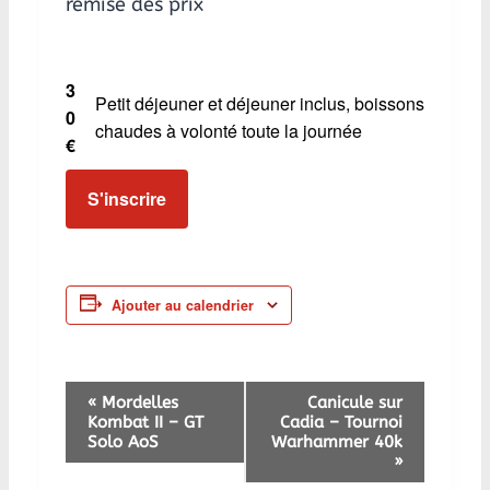
remise des prix
3
Petit déjeuner et déjeuner inclus, boissons
0
chaudes à volonté toute la journée
€
S'inscrire
Ajouter au calendrier
N
«
Mordelles
Canicule sur
Kombat II – GT
Cadia – Tournoi
a
Solo AoS
Warhammer 40k
»