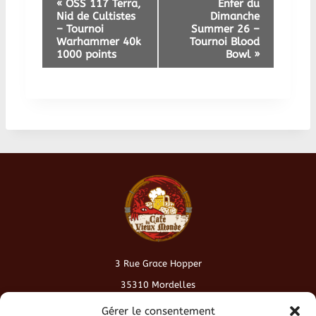
N
«
OSS 117 Terra,
Enfer du
Nid de Cultistes
Dimanche
a
– Tournoi
Summer 26 –
Warhammer 40k
Tournoi Blood
1000 points
Bowl
»
v
i
g
a
t
i
o
3 Rue Grace Hopper
n
35310 Mordelles
É
contact@cafeduvieuxmonde.fr
Gérer le consentement