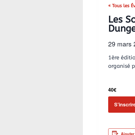
« Tous les 
Les S
Dung
29 mars
1ère éditi
organisé 
40€
S'inscrir
Ajouter