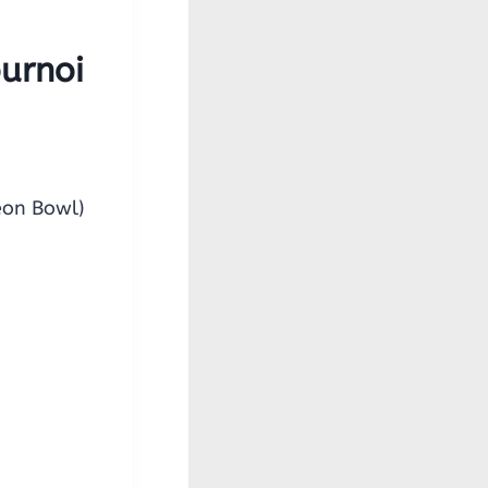
ournoi
eon Bowl)