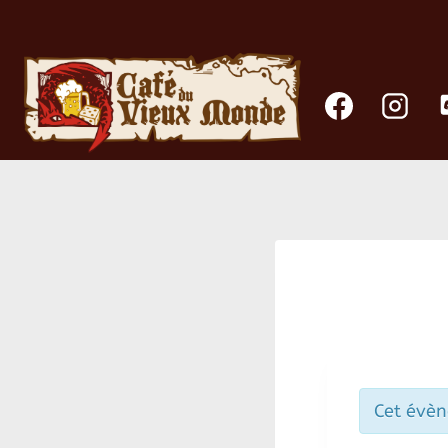
Aller
au
contenu
Cet évèn