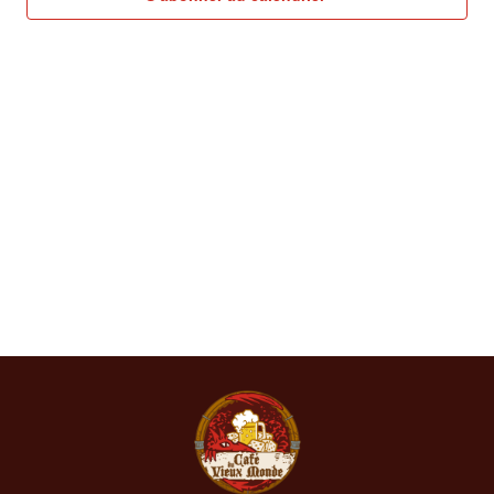
de
vues
Évèn