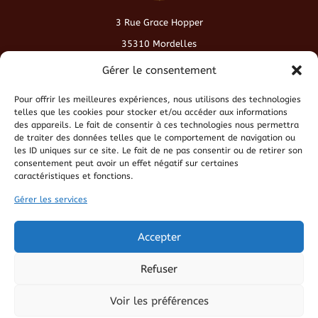
3 Rue Grace Hopper
35310 Mordelles
contact@cafeduvieuxmonde.fr
Gérer le consentement
Pour offrir les meilleures expériences, nous utilisons des technologies
Conditions générales de vente
telles que les cookies pour stocker et/ou accéder aux informations
des appareils. Le fait de consentir à ces technologies nous permettra
de traiter des données telles que le comportement de navigation ou
Politique de cookies
les ID uniques sur ce site. Le fait de ne pas consentir ou de retirer son
consentement peut avoir un effet négatif sur certaines
caractéristiques et fonctions.
Politique de confidentialité
Gérer les services
Mentions légales
Accepter
Refuser
Voir les préférences