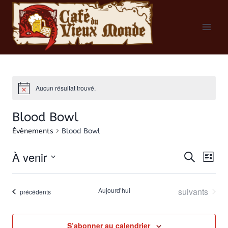
Aller
au
contenu
Aucun résultat trouvé.
Blood Bowl
Évènements
Blood Bowl
À venir
Recherche
Na
Rech
Liste
Sélectionnez
de
et
une
Évènements
Aujourd’hui
suivants
Évènements
précédents
vu
date.
navig
Év
S’abonner au calendrier