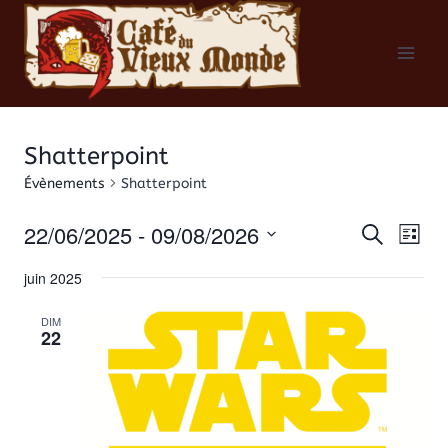
Aller
au
contenu
Shatterpoint
Évènements
Shatterpoint
22/06/2025
 - 
09/08/2026
Recherche
Na
Rech
Liste
Sélectionnez
de
juin 2025
et
une
vu
date.
DIM
22
navig
Év
de