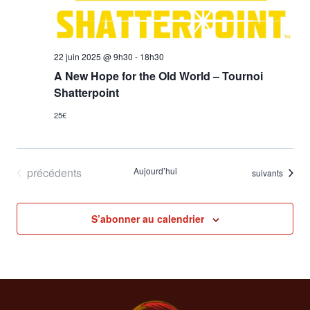
vues
Évèn
22 juin 2025 @ 9h30
-
18h30
A New Hope for the Old World – Tournoi
Shatterpoint
25€
Évènements
précédents
Aujourd’hui
Évènements
suivants
S’abonner au calendrier